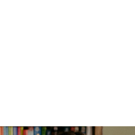
5. Préparer à la vie professionnelle
Le coaching étudiant peut aider les étudiants à préparer
leur transition vers la vie professionnelle, en les aidant à
comprendre les compétences et les connaissances
nécessaires pour réussir dans leur domaine. Les étudiants
peuvent apprendre à mieux comprendre leur marché de
l'emploi et à développer des stratégies pour réussir leur
transition.