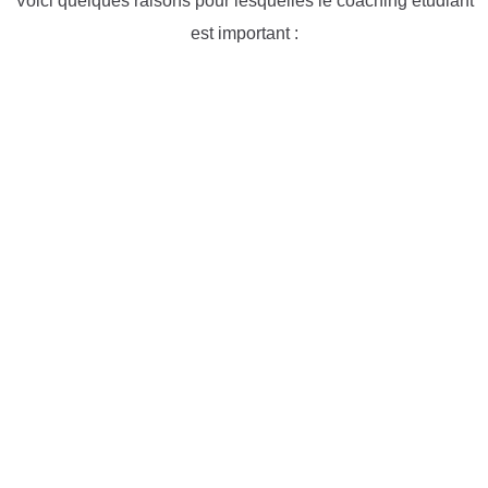
Voici quelques raisons pour lesquelles le coaching étudiant
est important :
1. Clarifier les objectifs et les priorités